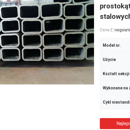
prostoką
stalowyc
Cena £:
negoiat
Model nr.
Użycie
Kształt sekcji
Wykonane na 
Cykl niestan
Najlep