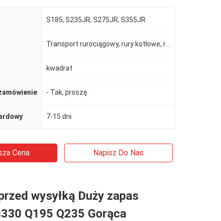
S185, S235JR, S275JR, S355JR
Transport rurociągowy, rury kotłowe, rury hydrauliczne/samochodowe, wiercenia ropy/gazu, żywność/nap
kwadrat
zamówienie
- Tak, proszę.
dardowy
7-15 dni
sza Cena
Napisz Do Nas
 przed wysyłką Duży zapas
s330 Q195 Q235 Gorąca