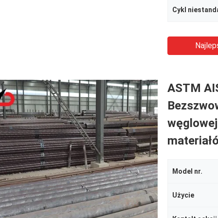
Cykl niestan
Najlep
ASTM AIS
Bezszwowe
węglowej
materiał
Model nr.
Użycie