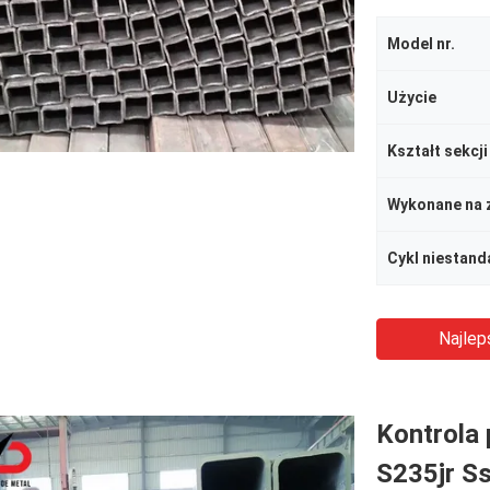
Model nr.
Użycie
Kształt sekcji
Wykonane na 
Cykl niestan
Najlep
Kontrola
S235jr S