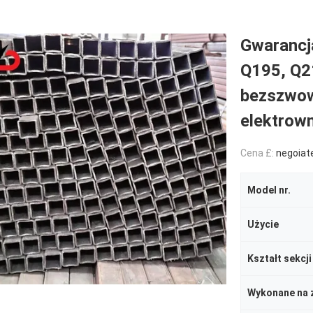
Gwarancj
Q195, Q2
bezszwow
elektrown
Cena £:
negoiat
Model nr.
Użycie
Kształt sekcji
Wykonane na 