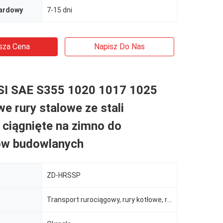
dardowy
7-15 dni
sza Cena
Napisz Do Nas
I SAE S355 1020 1017 1025
 rury stalowe ze stali
 ciągnięte na zimno do
ów budowlanych
ZD-HRSSP
Transport rurociągowy, rury kotłowe, rury hydrauliczne/samochodowe, wiercenia ropy/gazu, żywność/nap