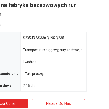
tna fabryka bezszwowych rur
h
e
S235JR SS330 Q195 Q235
Transport rurociągowy, rury kotłowe, rury hydrauliczne/samochodowe, wiercenia ropy/gazu, żywność/nap
kwadrat
zamówienie
- Tak, proszę.
dardowy
7-15 dni
sza Cena
Napisz Do Nas