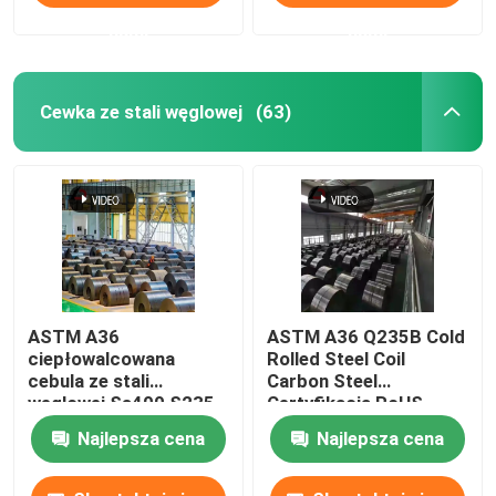
nami
nami
Cewka ze stali węglowej
(63)
ASTM A36
ASTM A36 Q235B Cold
ciepłowalcowana
Rolled Steel Coil
cebula ze stali
Carbon Steel
węglowej Ss400 S235
Certyfikacja RoHS
S355 Z certyfikatem
Najlepsza cena
Najlepsza cena
młyńskim