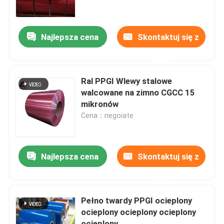
O nas
Najlepsza cena
Skontaktuj się z
nami
Wycieczka po fabryce
Ral PPGI Wlewy stalowe
Kontrola jakości
walcowane na zimno CGCC 15
mikronów
Cena：negoiate
Nowości
Sprawy
Najlepsza cena
Skontaktuj się z
nami
Poproś o wycenę
Pełno twardy PPGI ocieplony
ocieplony ocieplony ocieplony
Węzeł stalowy ocynkowany
ocieplony