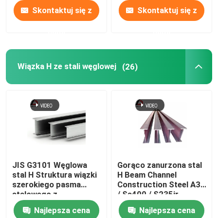
Skontaktuj się z
Skontaktuj się z
nami
nami
Wiązka H ze stali węglowej
(26)
JIS G3101 Węglowa
Gorąco zanurzona stal
stal H Struktura wiązki
H Beam Channel
szerokiego pasma
Construction Steel A36
stalowego z
/ Ss400 / S235jr
galwanizowanym
Najlepsza cena
Najlepsza cena
profilem W12 X 65