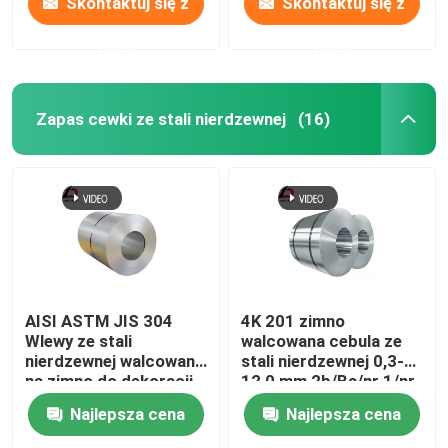
Skontaktuj się z
Skontaktuj się z
nami
nami
Zapas cewki ze stali nierdzewnej
(16)
AISI ASTM JIS 304
4K 201 zimno
Wlewy ze stali
walcowana cebula ze
nierdzewnej walcowane
stali nierdzewnej 0,3-
na zimno do dekoracji
12,0 mm 2b/Ba/nr 1/nr
4
Najlepsza cena
Najlepsza cena