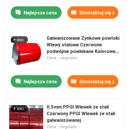
Najlepsza cena
Skontaktuj się z
nami
Galwanizowane Zynkowe powłoki
Wlewy stalowe Czerwone
podwójnie powlekane Kolorowe
malowane
Cena：negoiate
Najlepsza cena
Skontaktuj się z
Do domu
nami
0.5mm PPGI Wlewek ze stali
Produkty
Czerwony PPGI Wlewek ze stali
galwanizowanej
Filmy
Cena：negoiate