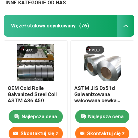
INNE KATEGORIE OD NAS
Węzeł stalowy ocynkowany
(76)
OEM Cold Rolle
ASTM JIS Dx51d
Galvanized Steel Coil
Galwanizowana
ASTM A36 A50
walcowana cewka
gorąco zanurzona z
normalną powłoką
Najlepsza cena
Najlepsza cena
spangu
Skontaktuj się z
Skontaktuj się z