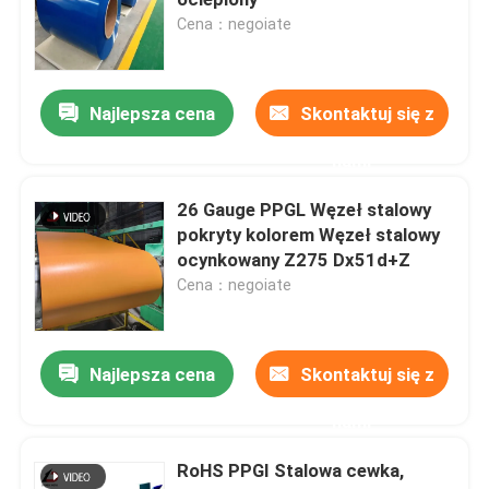
Cena：negoiate
Cewka stalowa PPGI
Najlepsza cena
Skontaktuj się z
Cewka ze stali węglowej
nami
Zapas cewki ze stali nierdzewnej
26 Gauge PPGL Węzeł stalowy
pokryty kolorem Węzeł stalowy
ocynkowany Z275 Dx51d+Z
Wiązka H ze stali węglowej
Cena：negoiate
stos blachy stalowej
Najlepsza cena
Skontaktuj się z
Wzmocnione stalowe pręty
nami
RoHS PPGI Stalowa cewka,
Kątownik ze stali węglowej