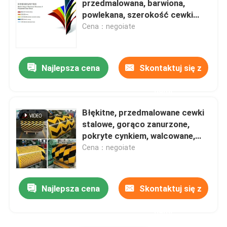
przedmalowana, barwiona,
powlekana, szerokość cewki
Paski ze stali węglowej
3000 mm
Cena：negoiate
Płyty z stali węglowej
Najlepsza cena
Skontaktuj się z
Rury stalowe Rury
nami
Błękitne, przedmalowane cewki
Rura ze stali nierdzewnej
stalowe, gorąco zanurzone,
pokryte cynkiem, walcowane,
żelazne
Cena：negoiate
ocynkowana stalowa rura
Węglowa stal U Channel
Najlepsza cena
Skontaktuj się z
nami
Płaskownik ze stali węglowej