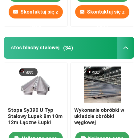
Skontaktuj się z
Skontaktuj się z
nami
nami
stos blachy stalowej
(34)
Stopa Sy390 U Typ
Wykonanie obróbki w
Stalowy Łupek 8m 10m
układzie obróbki
12m Łączne Łupki
węglowej