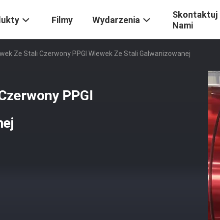
Skontaktuj 
dukty
Filmy
Wydarzenia
Nami
ek Ze Stali Czerwony PPGI Wlewek Ze Stali Galwanizowanej
 Czerwony PPGI
nej