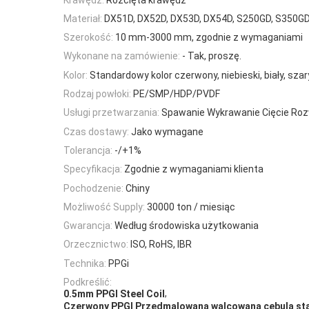
Materiał:
DX51D, DX52D, DX53D, DX54D, S250GD, S350G
Szerokość:
10 mm-3000 mm, zgodnie z wymaganiami
Wykonane na zamówienie:
- Tak, proszę.
Kolor:
Standardowy kolor czerwony, niebieski, biały, szar
Rodzaj powłoki:
PE/SMP/HDP/PVDF
Usługi przetwarzania:
Spawanie Wykrawanie Cięcie Roz
Czas dostawy:
Jako wymagane
Tolerancja:
-/+1%
Specyfikacja:
Zgodnie z wymaganiami klienta
Pochodzenie:
Chiny
Możliwość Supply:
30000 ton / miesiąc
Gwarancja:
Według środowiska użytkowania
Orzecznictwo:
ISO, RoHS, IBR
Technika:
PPGi
Podkreślić:
,
0.5mm PPGI Steel Coil
Czerwony PPGI Przedmalowana walcowana cebula st