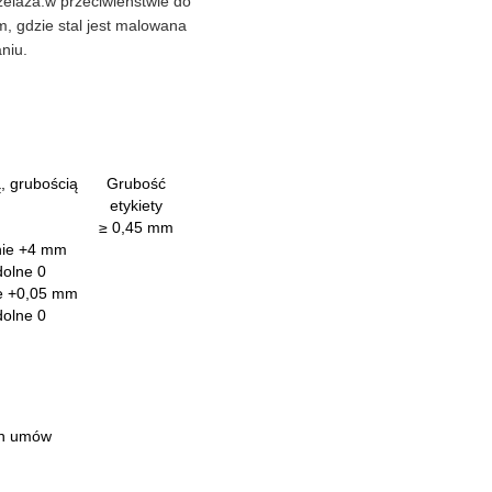
żelaza.w przeciwieństwie do
m, gdzie stal jest malowana
niu.
, grubością
Grubość
etykiety
≥ 0,45 mm
nie +4 mm
dolne 0
e +0,05 mm
dolne 0
ch umów