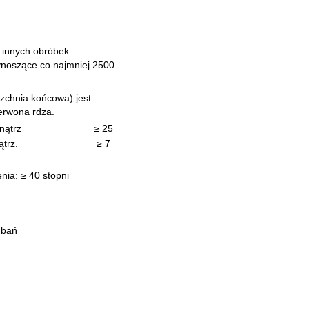
i innych obróbek
wynoszące co najmniej 2500
rzchnia końcowa) jest
erwona rdza.
nątrz
≥ 25
trz.
≥ 7
nia: ≥ 40 stopni
 bań