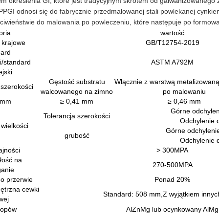
iem określenia GI, które jest tradycyjnym skrótem od galwanizowanego 
PPGI odnosi się do fabrycznie przedmalowanej stali powlekanej cynkie
iwieństwie do malowania po powleczeniu, które następuje po formowa
oria
wartość
 krajowe
GB/T12754-2019
ard
/standard
ASTM A792M
jski
Gęstość substratu
Włącznie z warstwą metalizowaną
 szerokości
walcowanego na zimno
po malowaniu
 mm
≥ 0,41 mm
≥ 0,46 mm
Górne odchyle
Tolerancja szerokości
Odchylenie 
wielkości
Górne odchyleni
grubość
Odchylenie 
ajności
> 300MPA
łość na
270-500MPA
ganie
o przerwie
Ponad 20%
ętrzna cewki
Standard: 508 mm,
Z wyjątkiem inny
wej
topów
AlZnMg lub ocynkowany AlMg