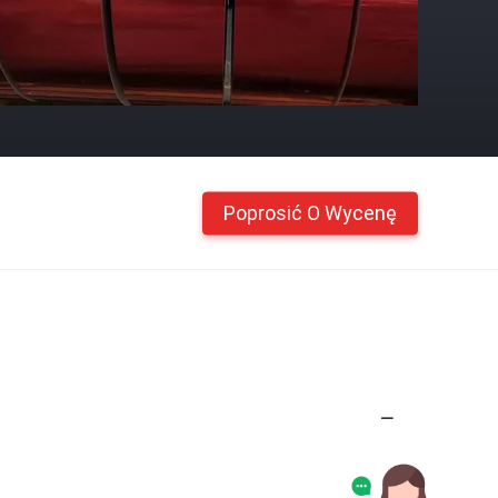
Poprosić O Wycenę