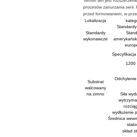
Termin ten jest rozszerzen
procesów zanurzania serii. 
przed formowaniem, w przec
Lokalizacja
kateg
Standardy
Standardy
Stand
wykonawcze
amerykański
europe
Specyfikacja
1200
Odchylenie 
Substrat
walcowany
na zimno
Siła wyd
wytrzyma
rozcią
wydłużenie p
Średnica wewn
stalo
skład s