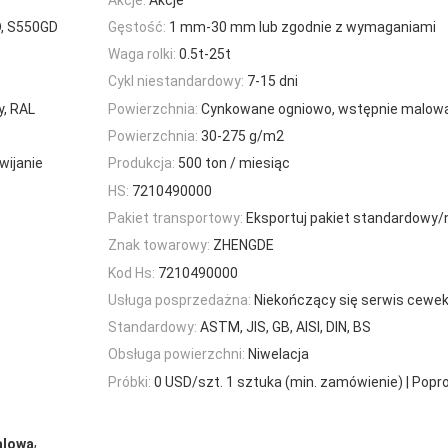
D, S550GD
Gęstość:
1 mm-30 mm lub zgodnie z wymaganiami
Waga rolki:
0.5t-25t
Cykl niestandardowy:
7-15 dni
y, RAL
Powierzchnia:
Cynkowane ogniowo, wstępnie malow
Powierzchnia:
30-275 g/m2
wijanie
Produkcja:
500 ton / miesiąc
HS:
7210490000
Pakiet transportowy:
Eksportuj pakiet standardowy/
Znak towarowy:
ZHENGDE
Kod Hs:
7210490000
Usługa posprzedażna:
Niekończący się serwis cewe
Standardowy:
ASTM, JIS, GB, AISI, DIN, BS
Obsługa powierzchni:
Niwelacja
Próbki:
0 USD/szt. 1 sztuka (min. zamówienie) | Popr
,
alowa