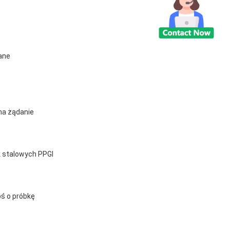
ane
na żądanie
k stalowych PPGI
oś o próbkę