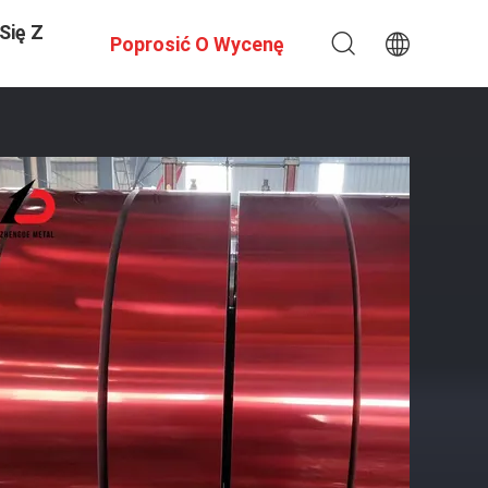
Się Z
Poprosić O Wycenę