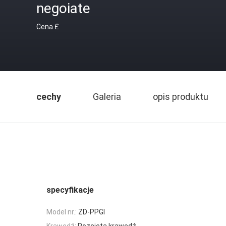
negoiate
Cena £
cechy
Galeria
opis produktu
specyfikacje
Model nr.:
ZD-PPGI
Krawędź:
Rozcięta krawędź