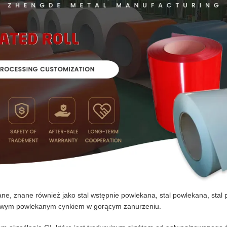
e, znane również jako stal wstępnie powlekana, stal powlekana, stal 
lowym powlekanym cynkiem w gorącym zanurzeniu.