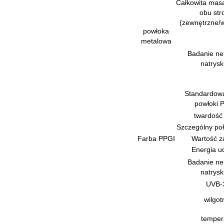
Całkowita masa
obu str
(zewnętrzne/
powłoka
metalowa
Badanie ne
natrysk
Standardowa
powłoki 
twardość
Szczególny poł
Farba PPGI
Wartość z
Energia u
Badanie ne
natrysk
UVB-
wilgot
temper