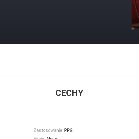
CECHY
Zastosowanie:
PPGi
Akcje:
Akcje