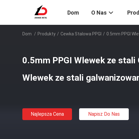
Dom
O Nas
Pro
Dom
/
Produkty
/
Cewka Stalowa PPGI
/
0.5mm PPGI Wlew
0.5mm PPGI Wlewek ze stali
Wlewek ze stali galwanizowa
Najlepsza Cena
Napisz Do Nas