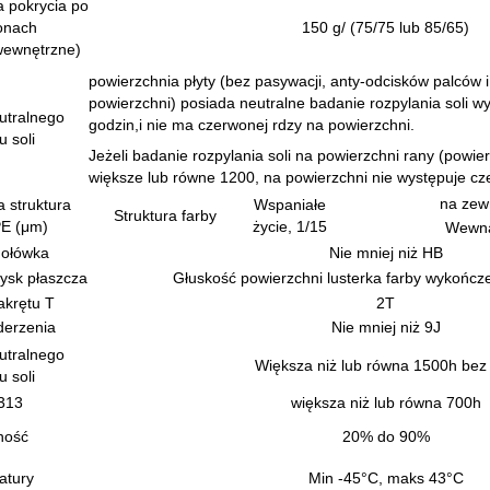
 pokrycia po
onach
150 g/ (75/75 lub 85/65)
wewnętrzne)
powierzchnia płyty (bez pasywacji, anty-odcisków palców 
powierzchni) posiada neutralne badanie rozpylania soli 
utralnego
godzin,i nie ma czerwonej rdzy na powierzchni.
u soli
Jeżeli badanie rozpylania soli na powierzchni rany (powie
większe lub równe 1200, na powierzchni nie występuje cz
na zew
 struktura
Wspaniałe
Struktura farby
PE (μm)
życie, 1/15
Wewną
 ołówka
Nie mniej niż HB
ysk płaszcza
Głuskość powierzchni lusterka farby wykończe
akrętu T
2T
derzenia
Nie mniej niż 9J
utralnego
Większa niż lub równa 1500h bez
u soli
313
większa niż lub równa 700h
ność
20% do 90%
atury
Min -45°C, maks 43°C