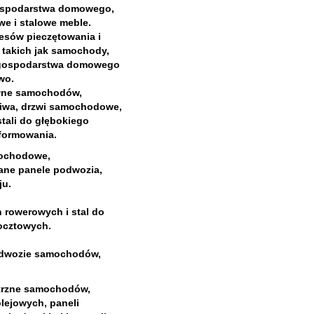
ospodarstwa domowego,
we i stalowe meble.
cesów pieczętowania i
 takich jak samochody,
 gospodarstwa domowego
wo.
ówne samochodów,
aliwa, drzwi samochodowe,
stali do głębokiego
 formowania.
mochodowe,
ne panele podwozia,
ju.
n rowerowych i stal do
ocztowych.
adwozie samochodów,
trzne samochodów,
ejowych, paneli