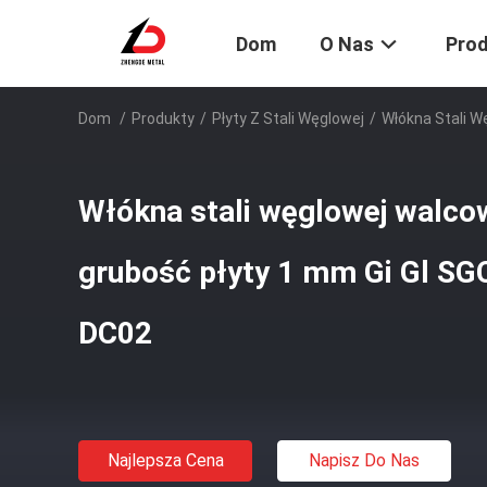
Dom
O Nas
Pro
Dom
/
Produkty
/
Płyty Z Stali Węglowej
/
Włókna Stali 
Włókna stali węglowej walco
grubość płyty 1 mm Gi Gl S
DC02
Najlepsza Cena
Napisz Do Nas