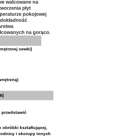
owe walcowane na
tworzenia płyt
mperaturze pokojowej
ą dokładność
arstwa
alcowanych na gorąco.
nętrznej cewki
)
0
wnętrzną
)
ej
przedstawić
obróbki kształtującej,
hłodnicy i skorupy innych