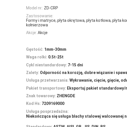
Model nr.:
ZD-CRP
Zastosowanie:
Formy i matryce, płyta okrętowa, płyta kotłowa, płyta k
kołnierzowa
Akcje:
Akcje
Gęstość:
1mm-30mm
Waga rolki:
0.5t-25t
Cykl niestandardowy:
7-15 dni
Zalety:
Odporność na korozję, dobre wiązanie i spaw
Usługa przetwarzania:
Wykrawanie, cięcie, gięcie, od
Pakiet transportowy:
Eksportuj pakiet standardowy/
Znak towarowy:
ZHENGDE
Kod Hs:
7209169000
Usługa posprzedażna:
Niekończąca się usługa blachy stalowej walcowanej 
Standardowy:
ASTM, AISI, GB, JIS, DIN, BS