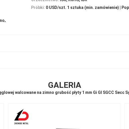
Próbki:
0 USD/szt. 1 sztuka (min. zamówienie) | Po
,
mno
GALERIA
węglowej walcowane na zimno grubość płyty 1 mm Gi Gl SGCC Secc 