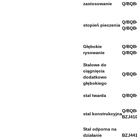
zastosowanie
Q/BQB
Q/BQB
stopień pieczenia
Q/BQB
Głębokie
Q/BQB
rysowanie
Q/BQB
Stalowe do
ciągnięcia
Q/BQB
dodatkowo
głębokiego
stal twarda
Q/BQB
Q/BQB
stal konstrukcyjna
BZJ41
Stal odporna na
działanie
BZJ44