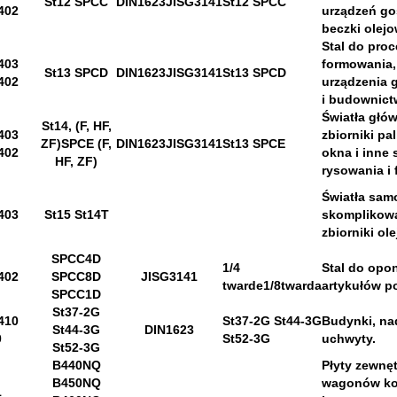
St12 SPCC
DIN1623JISG3141
St12 SPCC
402
urządzeń g
beczki olejo
Stal do pro
403
formowania,
St13 SPCD
DIN1623JISG3141
St13 SPCD
402
urządzenia
i budownict
Światła gł
St14
, (
F, HF,
403
zbiorniki p
ZF)
SPCE (F,
DIN1623JISG3141
St13 SPCE
402
okna i inne 
HF, ZF)
rysowania i
Światła sa
403
St15 St14T
skomplikowa
zbiorniki ole
SPCC4D
1/4
Stal do opo
402
SPCC8D
JISG3141
twarde
1/8
twarda
artykułów p
SPCC1D
St37-2G
410
St37-2G St44-3G
Budynki, n
St44-3G
DIN1623
0
St52-3G
uchwyty.
St52-3G
B440NQ
Płyty zewnę
B450NQ
wagonów kol
1