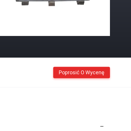
Poprosić O Wycenę