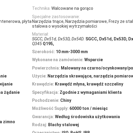
Technika:
Walcowane na gorąco
Specjalne zastosowanie:
ontenerowa, płyta
Narzędzia tnące, Narzędzia pomiarowe, Frezy ze stali
stalowa o wysokiej wytrzymałości
Materiał:
SGCC, Dx51d, Dx53D, Dx54D.
SGCC, Dx51d, Dx53D, D
Q345
Q195,
Szerokość:
10 mm-3000 mm
Wykonane na zamówienie:
Wsparcie
Powierzchnia:
Malowany na czarno/ocynkowany/po
anie
Użycie:
Narzędzia skrawające, narzędzia pomiarow
wijanie
Krawędzie:
Krawędź młyna, krawędź szczeliny
na żądanie
Specyfikacja:
Zgodnie z wymaganiami klienta
Pochodzenie:
Chiny
Możliwość Supply:
60000 ton / miesiąc
Gwarancja:
Według środowiska użytkowania
na zimno
Rodzaj:
Blachy stalowej
Orzecznictwo:
ISO, RoHS, IBR