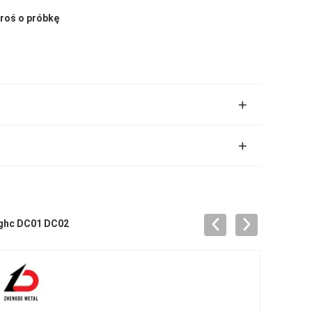
proś o próbkę
Sghc DC01 DC02