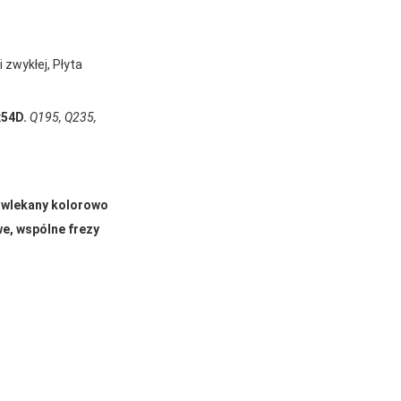
 zwykłej, Płyta
x54D.
Q195, Q235,
wlekany kolorowo
e, wspólne frezy