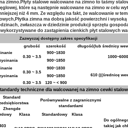
 na zimno.Płyty stalowe walcowane na zimno to taśmy stal
 węglowej, które są następnie walcowane na zimno w celu wy
niejszej niż 4 mm. Ze względu na fakt, że walcowanie w te
enowych,Płytka zimna ma dobrą jakość powierzchni i wysok
dzinach, zwłaszcza w dziedzinie produkcji sprzętu gospod
ykorzystywane do zastąpienia cienkich płyt stalowych w
Zazwyczaj dostępny zakres specyfikacji
grubość
szerokość
długość
(
lub średnicy wew
inanie
900~1830
0.30 ~ 3.5
1000~600
zycinania
900~1850
inanie
900~1830
0.30 ~ 3.5
610 (((
średnicę we
zycinania
900~1850
0.30 ~ 3.5
120 ~ < 900
tandardy techniczne dla walcowanej na zimno cewki stalow
Standard
Porównywalne z zagranicznymi
zedsiębiorstwa
standardami
Zhengde
ardowy
Klasa
Standardowy
Klasa
Do ogólnego 
403
takiej jak c