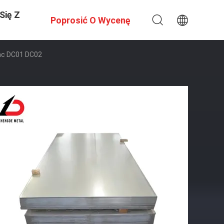
Się Z
Poprosić O Wycenę
ghc DC01 DC02