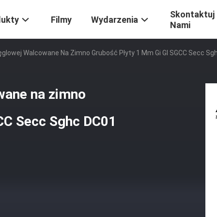
Skontaktuj 
dukty
Filmy
Wydarzenia
Nami
Węglowej Walcowane Na Zimno Grubość Płyty 1 Mm Gi Gl SGCC Secc S
wane na zimno
GCC Secc Sghc DC01