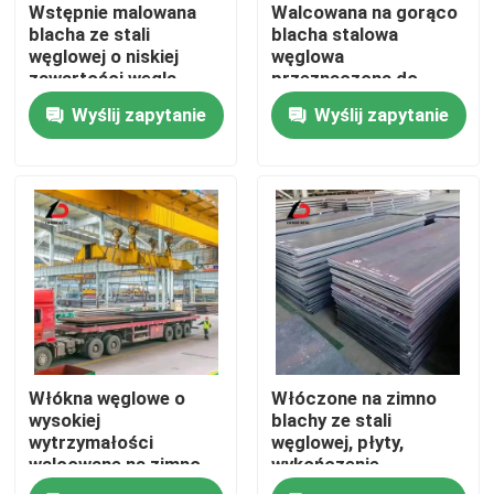
Wstępnie malowana
Walcowana na gorąco
blacha ze stali
blacha stalowa
węglowej o niskiej
węglowa
zawartości węgla
przeznaczona do
zapewniająca trwałą
zastosowań ciężkich i
Wyślij zapytanie
Wyślij zapytanie
powłokę i atrakcyjne
elementów
wykończenie do
konstrukcyjnych w
zastosowań
różnych gałęziach
architektonicznych
przemysłu
Do domu
Włókna węglowe o
Włóczone na zimno
Produkty
wysokiej
blachy ze stali
wytrzymałości
węglowej, płyty,
walcowane na zimno
wykończenie
Precyzyjna kontrola
powierzchni i
Filmy