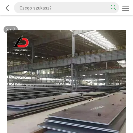
2
/
7