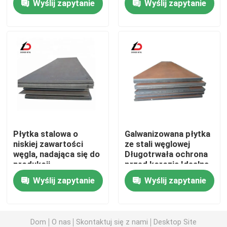
Wyślij zapytanie
Wyślij zapytanie
grubości arkusza dla
dokładność wymiarów,
przemysłu
odpowiednie do
wytwórczego i
części precyzyjnych
O nas
metalowego
Wycieczka po fabryce
Kontrola jakości
Nowości
Płytka stalowa o
Galwanizowana płytka
niskiej zawartości
ze stali węglowej
węgla, nadająca się do
Długotrwała ochrona
Sprawy
produkcji,
przed korozją Idealna
zapewniająca lepszą
dla sprzętu rolniczego
Wyślij zapytanie
Wyślij zapytanie
sprawność roboczą i
i zbiorników
Poproś o wycenę
zmniejszającą
magazynowych
napięcie wewnętrzne
Węzeł stalowy ocynkowany
Dom
O nas
Skontaktuj się z nami
Desktop Site