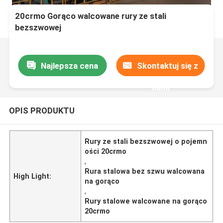
20crmo Gorąco walcowane rury ze stali
bezszwowej
Najlepsza cena
Skontaktuj się z
nami
OPIS PRODUKTU
Rury ze stali bezszwowej o pojemn
ości 20crmo
,
Rura stalowa bez szwu walcowana
High Light:
na gorąco
,
Rury stalowe walcowane na gorąco
20crmo