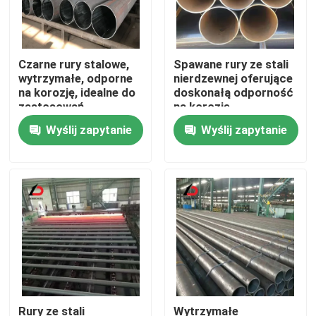
Czarne rury stalowe,
Spawane rury ze stali
wytrzymałe, odporne
nierdzewnej oferujące
na korozję, idealne do
doskonałą odporność
zastosowań
na korozję,
konstrukcyjnych,
odpowiednie do
Wyślij zapytanie
Wyślij zapytanie
rurociągów i
systemów
budowlanych
zaopatrzenia w wodę i
nawadniania
Do domu
Produkty
Rury ze stali
Wytrzymałe
Filmy