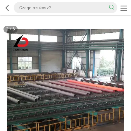
2
/
6