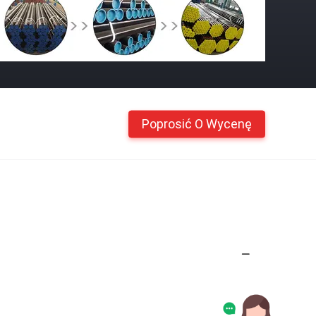
Poprosić O Wycenę