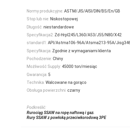
Normy produkcyjne:
ASTM/JIS/AISI/DIN/BS/En/GB
Stop lub nie:
Niskostopowej
Długość:
niestandardowe
Specyfikacja2:
Zd-Hrpl245/L360/A53/J55/N80/X42
standard1:
API/Astma106-96A/Atsma213-95A/Jisg34
Specyfikacja:
Zgodnie z wymaganiami klienta
Pochodzenie:
Chiny
Możliwość Supply:
45000 ton/miesiąc
Gwarancja:
5
Technika:
Walcowane na gorąco
Obsługa powierzchni:
czarny
Podkreślić:
,
Rurociąg SSAW na ropę naftową i gaz
Rury SSAW z powłoką przeciwkorodową 3PE