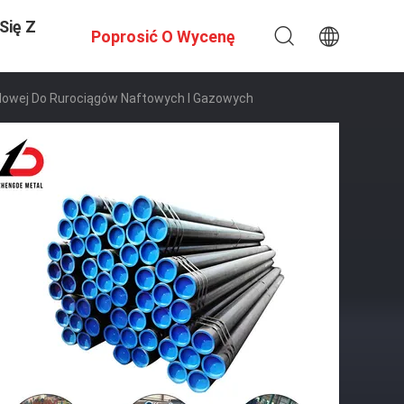
Się Z
Poprosić O Wycenę
ęglowej Do Rurociągów Naftowych I Gazowych