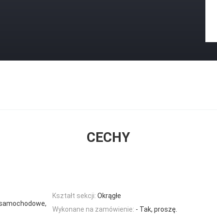
CECHY
Kształt sekcji:
Okrągłe
ne/samochodowe,
Wykonane na zamówienie:
- Tak, proszę.