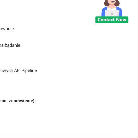
pawanie
na żądanie
lowych API Pipeline
min. zamówienie) |