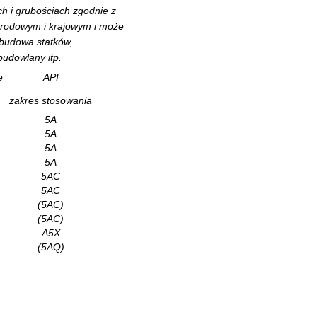
h i grubościach zgodnie z
arodowym i krajowym i może
 budowa statków,
budowlany itp.
e
API
zakres stosowania
5A
5A
5A
5A
5AC
5AC
(5AC)
(5AC)
A5X
(5AQ)