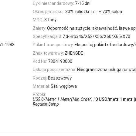
Cykl niestandardowy:
7-15 dni
Okres płatności:
30% zaliczki T/T + 70% salda
MOQ:
3 tony
Zalety:
Odporność na zużycie, skrawalność, łatwe s
Specyfikacja 3:
Zd-Hrpx46/X52/X56/X60/X65/X70
61-1988
Pakiet transportowy:
Eksportuj pakiet standardowy/
Znak towarowy:
ZHENGDE
Kod Hs:
7304193000
Usługa posprzedażna:
Nieograniczona usługa rur sta
Rodzaj:
Bezszwowy
Materiał:
Stal węglowa
Próbki:
US$ 0/Meter 1 Meter(Min.Order) |
0 USD/metr 1 metr (
Request Samp