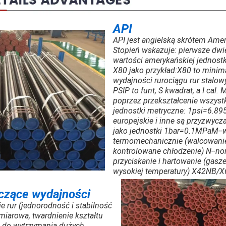
API
API jest angielską skrótem Amer
Stopień wskazuje: pierwsze dwi
wartości amerykańskiej jednost
X80 jako przykład:X80 to minim
wydajności rurociągu rur stalo
PSIP to funt, S kwadrat, a I cal.
poprzez przekształcenie wszyst
jednostki metryczne: 1psi=6.8
europejskie i inne są przyzwycz
jako jednostki 1bar=0.1MPaM--
termomechanicznie (walcowani
kontrolowane chłodzenie) N--nor
przyciskanie i hartowanie (gasz
wysokiej temperatury) X42NB
czące wydajności
 rur (jednorodność i stabilność
miarowa, twardnienie kształtu
a) do wytrzymania dużych