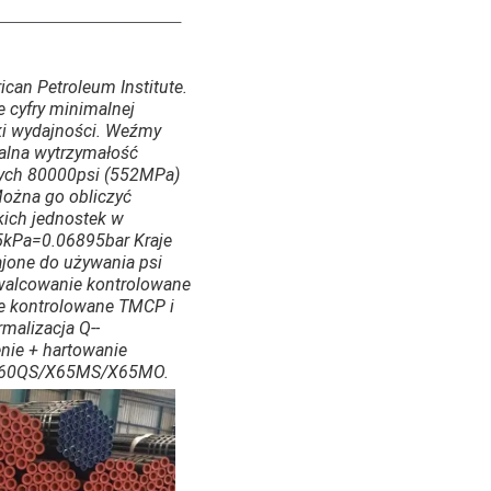
ican Petroleum Institute.
e cyfry minimalnej
ki wydajności. Weźmy
alna wytrzymałość
wych 80000psi (552MPa)
 Można go obliczyć
kich jednostek w
95kPa=0.06895bar Kraje
ajone do używania psi
walcowanie kontrolowane
e kontrolowane TMCP i
malizacja Q--
enie + hartowanie
/X60QS/X65MS/X65MO.