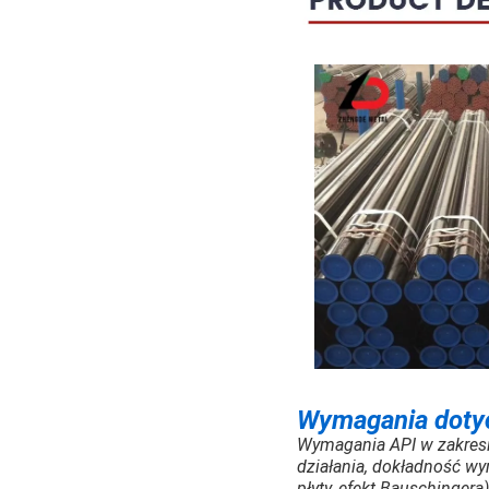
Wymagania doty
Wymagania API w zakresie
działania, dokładność wy
płyty, efekt Bauschinger