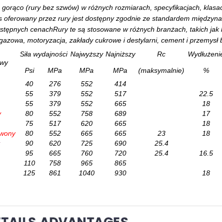
gorąco (rury bez szwów) w różnych rozmiarach, specyfikacjach, klasac
s oferowany przez rury jest dostępny zgodnie ze standardem międzyn
stępnych cenachRury te są stosowane w różnych branżach, takich jak
 gazowa, motoryzacja, zakłady cukrowe i destylarni, cement i przemysł 
Siła wydajności
Najwyższy
Najniższy
Rc
Wydłużeni
owy
Psi
MPa
MPa
MPa
(maksymalnie)
%
40
276
552
414
55
379
552
517
22.5
55
379
552
665
18
y
80
552
758
689
17
75
517
620
665
18
wony
80
552
665
665
23
18
90
620
725
690
25.4
95
665
760
720
25.4
16.5
110
758
965
865
125
861
1040
930
18