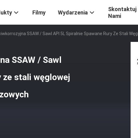
Skontaktuj 
dukty
Filmy
Wydarzenia
Nami
iwkorrozyjna SSAW / Sawl API 5L Spiralnie Spawane Rury Ze Stali W
jna SSAW / Sawl
 ze stali węglowej
azowych