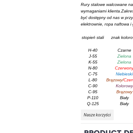
Rury stalowe walcowane na 
wymaganiami klienta.Zakre
być dostępny od nas w przy
elektrownie, ropa naftowa i
stopień stali
znak kolor
H-40
Czarne
J-55
Zielona
K-55
Zielona
N-80
Czerwon
C-75
Niebieski
L-80
Brązowy/
Czer
C-90
Kolorowy
C-95
Brązowy
P-110
Biały
Q-125
Biały
Nasze korzyści