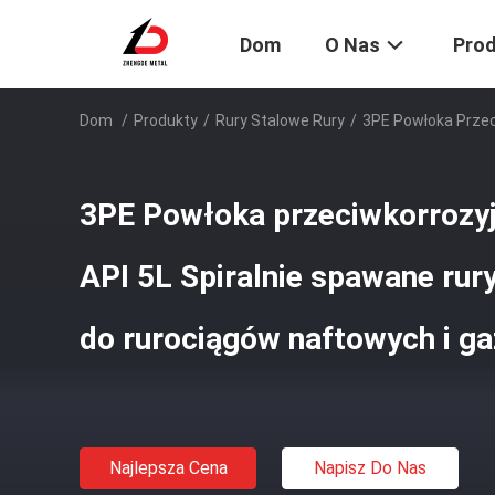
Dom
O Nas
Pro
Dom
/
Produkty
/
Rury Stalowe Rury
/
3PE Powłoka Przec
3PE Powłoka przeciwkorrozy
API 5L Spiralnie spawane rury
do rurociągów naftowych i g
Najlepsza Cena
Napisz Do Nas