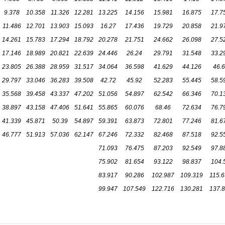
9.378
10.358
11.326
12.281
13.225
14.156
15.981
16.875
17.7
11.486
12.701
13.903
15.093
16.27
17.436
19.729
20.858
21.9
14.261
15.783
17.294
18.792
20.278
21.751
24.662
26.098
27.5
17.146
18.989
20.821
22.639
24.446
26.24
29.791
31.548
33.2
23.805
26.388
28.959
31.517
34.064
36.598
41.629
44.126
46.
29.797
33.046
36.283
39.508
42.72
45.92
52.283
55.445
58.5
35.568
39.458
43.337
47.202
51.056
54.897
62.542
66.346
70.1
38.897
43.158
47.406
51.641
55.865
60.076
68.46
72.634
76.7
41.339
45.871
50.39
54.897
59.391
63.873
72.801
77.246
81.6
46.777
51.913
57.036
62.147
67.246
72.332
82.468
87.518
92.5
71.093
76.475
87.203
92.549
97.8
75.902
81.654
93.122
98.837
104.
83.917
90.286
102.987
109.319
115.
99.947
107.549
122.716
130.281
137.