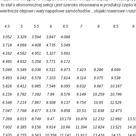
 to stal o ekonomicznej sekcji i jest szeroko stosowana w produkcji części 
y wiertnicze olejowe i wały napędowe samochodów. , stojaki rowerowe i ru
4.5
5
5.5
6
6.5
7
8
8.5
9
3.052
3.329
3.594
3.847
4.088
3.718
4.069
4.408
4.735
5.049
4.162
4.562
4.951
5.327
5.691
4.495
4.932
5.358
5.771
6.172
5.049
5.549
6.036
6.511
6.973
7.423
8.286
8.699
5.493
6.042
6.578
7.103
7.614
8.114
9.075
9.538
5.826
6.412
6.985
7.546
8.095
8.632
9.667
10.167
6.159
6.782
7.392
7.99
8.576
9.149
10.259
10.796
6.548
7.214
7.867
8.508
9.137
9.754
10.95
11.529
7.047
7.768
8.477
9.174
9.858
10.53
11.838
12.473
7.269
8.015
8.749
9.47
10.179
10.876
12.232
12.892
13.5
7.602
8.385
9.156
9.914
10.66
11.394
12.824
13.521
14.2
7.935
8.755
9.563
10.358
11.141
11.912
13.416
14.15
14.8