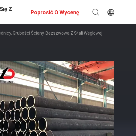
Się Z
Poprosić O Wycenę
dnicy, Grubości Ściany, Bezszwowa Z Stali Węglowej