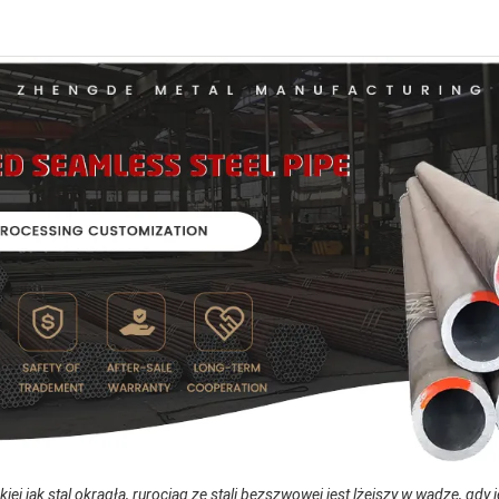
akiej jak stal okrągła, rurociąg ze stali bezszwowej jest lżejszy w wadze, gdy