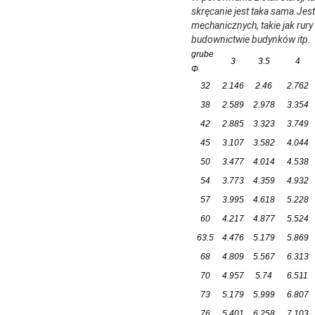
skręcanie jest taka sama.Jest
mechanicznych, takie jak rur
budownictwie budynków itp.
grube
3
3.5
4
Φ
32
2.146
2.46
2.762
38
2.589
2.978
3.354
42
2.885
3.323
3.749
45
3.107
3.582
4.044
50
3.477
4.014
4.538
54
3.773
4.359
4.932
57
3.995
4.618
5.228
60
4.217
4.877
5.524
63.5
4.476
5.179
5.869
68
4.809
5.567
6.313
70
4.957
5.74
6.511
73
5.179
5.999
6.807
76
5.401
6.258
7.103