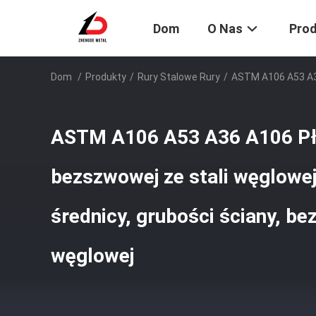
Dom
O Nas
Pro
Dom
/
Produkty
/
Rury Stalowe Rury
/
ASTM A106 A53 A36
ASTM A106 A53 A36 A106 Płu
bezszwowej ze stali węglowej
średnicy, grubości ściany, be
węglowej