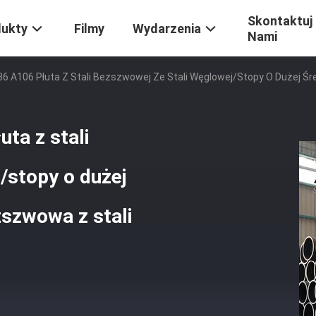
Skontaktuj 
dukty
Filmy
Wydarzenia
Nami
 A106 Płuta Z Stali Bezszwowej Ze Stali Węglowej/stopy O Dużej Śre
ta z stali
/stopy o dużej
zszwowa z stali