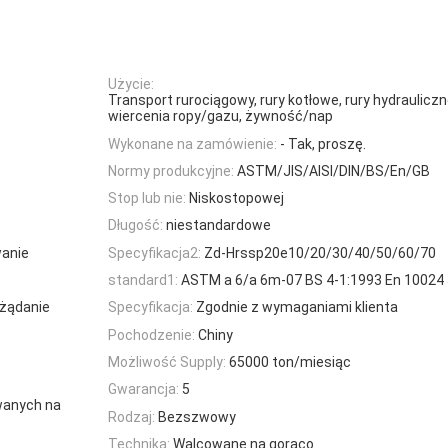
Użycie:
Transport rurociągowy, rury kotłowe, rury hydrauli
wiercenia ropy/gazu, żywność/nap
Wykonane na zamówienie:
- Tak, proszę.
Normy produkcyjne:
ASTM/JIS/AISI/DIN/BS/En/GB
Stop lub nie:
Niskostopowej
Długość:
niestandardowe
wanie
Specyfikacja2:
Zd-Hrssp20e10/20/30/40/50/60/70
standard1:
ASTM a 6/a 6m-07 BS 4-1:1993 En 10024 
 żądanie
Specyfikacja:
Zgodnie z wymaganiami klienta
Pochodzenie:
Chiny
Możliwość Supply:
65000 ton/miesiąc
Gwarancja:
5
wanych na
Rodzaj:
Bezszwowy
Technika:
Walcowane na gorąco