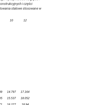
konstrukcyjnych i części
sztowania stalowe stosowane w
10
12
39
14.797
17.164
05
15.537
18.052
71
16.277
18.94