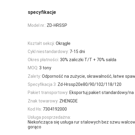
specyfikacje
Model nr.:
ZD-HRSSP
Kształt sekcji:
Okrągłe
Cykl niestandardowy:
7-15 dni
Okres płatności:
30% zaliczki T/T + 70% salda
MOQ:
3 tony
Zalety:
Odporność na zużycie, skrawalność, łatwe spa
Specyfikacja 3:
Zd-Hrssp20e80/90/102/118/120
Pakiet transportowy:
Eksportuj pakiet standardowy/na
Znak towarowy:
ZHENGDE
Kod Hs:
7304192000
Usługa posprzedażna:
Niekończąca się usługa rur stalowych bez szwu walco
gorąco