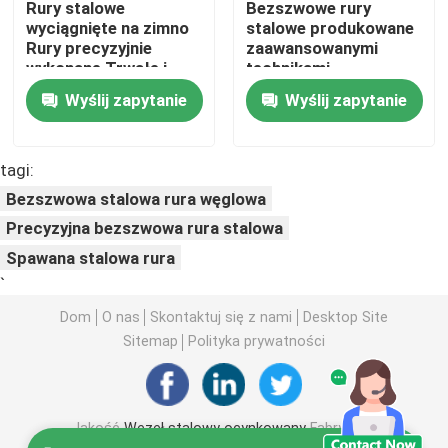
Rury stalowe
Bezszwowe rury
wyciągnięte na zimno
stalowe produkowane
Rury precyzyjnie
zaawansowanymi
Cewka stalowa PPGI
wykonane Trwałe i
technikami,
odporne na korozję
zapewniające
Wyślij zapytanie
Wyślij zapytanie
Nadające się do
trwałość i
Cewka ze stali węglowej
zastosowań
niezawodność w
mechanicznych
trudnych warunkach
tagi:
Zapas cewki ze stali nierdzewnej
Bezszwowa stalowa rura węglowa
Precyzyjna bezszwowa rura stalowa
Wiązka H ze stali węglowej
Spawana stalowa rura
`
stos blachy stalowej
Dom
O nas
Skontaktuj się z nami
Desktop Site
Sitemap
Polityka prywatności
Wzmocnione stalowe pręty
Jakość
Węzeł stalowy ocynkowany
Fabryka w
Kątownik ze stali węglowej