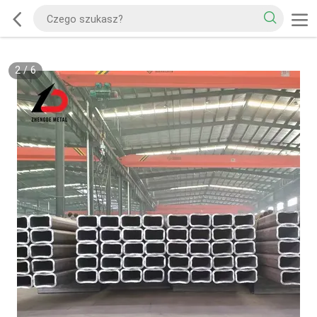
2
/
6