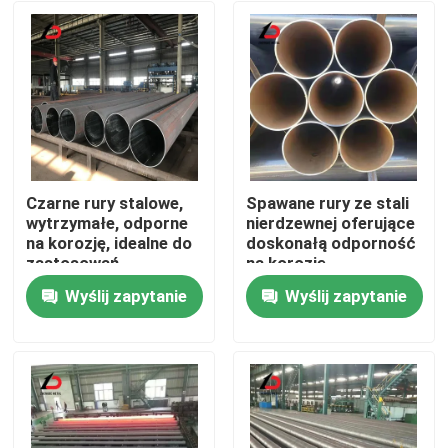
Czarne rury stalowe,
Spawane rury ze stali
wytrzymałe, odporne
nierdzewnej oferujące
na korozję, idealne do
doskonałą odporność
zastosowań
na korozję,
konstrukcyjnych,
odpowiednie do
Wyślij zapytanie
Wyślij zapytanie
rurociągów i
systemów
Do domu
budowlanych
zaopatrzenia w wodę i
nawadniania
Produkty
Filmy