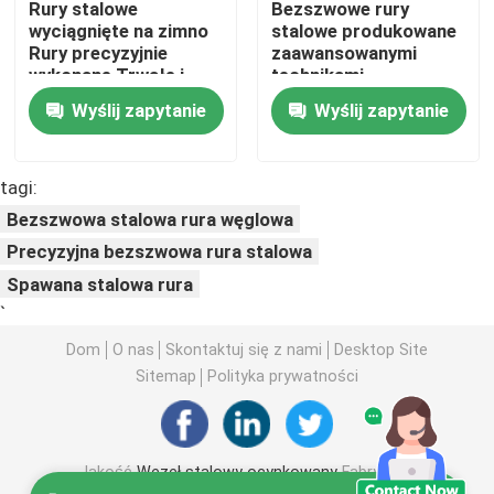
Rury stalowe
Bezszwowe rury
wyciągnięte na zimno
stalowe produkowane
Rury precyzyjnie
zaawansowanymi
Cewka stalowa PPGI
wykonane Trwałe i
technikami,
odporne na korozję
zapewniające
Wyślij zapytanie
Wyślij zapytanie
Nadające się do
trwałość i
Cewka ze stali węglowej
zastosowań
niezawodność w
mechanicznych
trudnych warunkach
tagi:
Zapas cewki ze stali nierdzewnej
Bezszwowa stalowa rura węglowa
Precyzyjna bezszwowa rura stalowa
Wiązka H ze stali węglowej
Spawana stalowa rura
`
stos blachy stalowej
Dom
O nas
Skontaktuj się z nami
Desktop Site
Sitemap
Polityka prywatności
Wzmocnione stalowe pręty
Jakość
Węzeł stalowy ocynkowany
Fabryka w
Kątownik ze stali węglowej