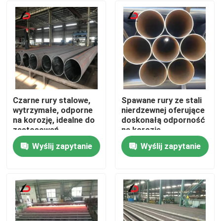
Czarne rury stalowe,
Spawane rury ze stali
wytrzymałe, odporne
nierdzewnej oferujące
na korozję, idealne do
doskonałą odporność
zastosowań
na korozję,
konstrukcyjnych,
odpowiednie do
Wyślij zapytanie
Wyślij zapytanie
rurociągów i
systemów
Do domu
budowlanych
zaopatrzenia w wodę i
nawadniania
Produkty
Filmy