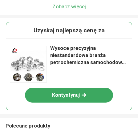
Zobacz więcej
Uzyskaj najlepszą cenę za
Wysoce precyzyjna
niestandardowa branża
petrochemiczna samochodowa
A105 A350lf2 S235jr S275jr
St37 Sch5s Sch10s Sch10
Flange z produktem obróbki
CNC
Kontyntynuj
Polecane produkty