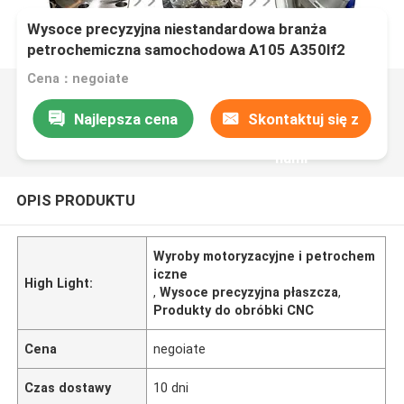
Wysoce precyzyjna niestandardowa branża
petrochemiczna samochodowa A105 A350lf2
S235jr S275jr St37 Sch5s Sch10s Sch10 Flange
Cena：negoiate
z produktem obróbki CNC
Najlepsza cena
Skontaktuj się z
nami
OPIS PRODUKTU
Wyroby motoryzacyjne i petrochem
iczne
High Light:
,
Wysoce precyzyjna płaszcza
,
Produkty do obróbki CNC
Cena
negoiate
Czas dostawy
10 dni