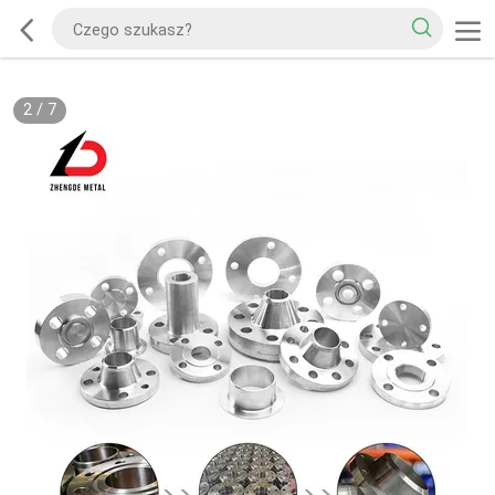
2
/
7